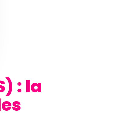
) : la
les