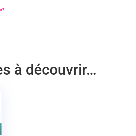
co?
les à découvrir…